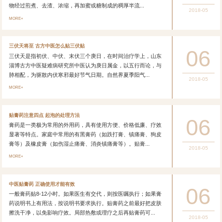
物经过煎煮、去渣、浓缩，再加蜜或糖制成的稠厚半流...
2018-05
MORE+
三伏天将至 古方中医怎么贴三伏贴
06
三伏天是指初伏、中伏、末伏三个庚日，在时间治疗学上，山东
淄博古方中医疑难病研究所中医认为庚日属金，以五行而论，与
肺相配，为驱散内伏寒邪最好节气日期。自然界夏季阳气...
2018-05
MORE+
贴膏药注意四点 起泡的处理方法
06
膏药是一类极为常用的外用药，具有使用方便、价格低廉、疗效
显著等特点。家庭中常用的有黑膏药（如跌打膏、镇痛膏、狗皮
膏等）及橡皮膏（如伤湿止痛膏、消炎镇痛膏等）。贴膏...
2018-05
MORE+
中医贴膏药 正确使用才能有效
06
一般膏药贴8-12小时。如果医生有交代，则按医嘱执行；如果膏
药说明书上有用法，按说明书要求执行。贴膏药之前最好把皮肤
擦洗干净，以免影响疗效。局部热敷或理疗之后再贴膏药可...
2018-05