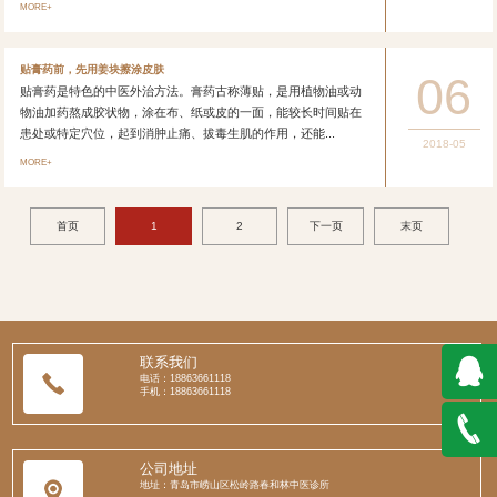
MORE+
贴膏药前，先用姜块擦涂皮肤
06
贴膏药是特色的中医外治方法。膏药古称薄贴，是用植物油或动
物油加药熬成胶状物，涂在布、纸或皮的一面，能较长时间贴在
患处或特定穴位，起到消肿止痛、拔毒生肌的作用，还能...
2018-05
MORE+
首页
1
2
下一页
末页
联系我们
电话：18863661118
手机：18863661118
QQ在
公司地址
线咨询
188636
地址：青岛市崂山区松岭路春和林中医诊所