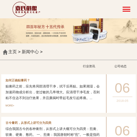
主页
>
新闻中心
>
行业资讯
公司动态
如何正确贴膏药？
06
贴膏药之前，应先将局部清理干净，拭干后再贴。如果潮湿，会
加速药物成分析出，使过敏的几率增大。应清理干净毛发，否则
粘不住达不到治疗效果，并且撕揭时带起毛发引起疼痛。...
2018-05
MORE+
古今膏药，从形式上讲可分为四类
06
综合我国古今的各种膏剂，从形式上讲大概可分为四类：煎膏、
软膏、硬膏、敷药。 一、煎膏：我国唐朝时称“煎”。一般是指药