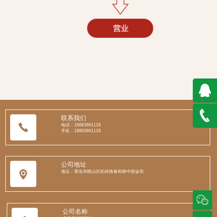
QQ在
联系我们
电话：18863661118
手机：18863661118
线咨询
188636
公司地址
地址：青岛市崂山区松岭路春和林中医诊所
公司名称