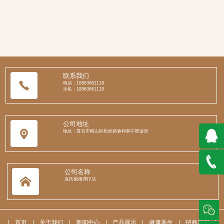
联系我们
电话：18863661118
手机：18863661118
公司地址
地址：青岛市崂山区松岭路春和林中医诊所
QQ在
公司名称
袁氏截根理疗法
线咨询
188636
|
首页
|
关于我们
|
新闻中心
|
产品展示
|
健康养生
|
招商加盟
|