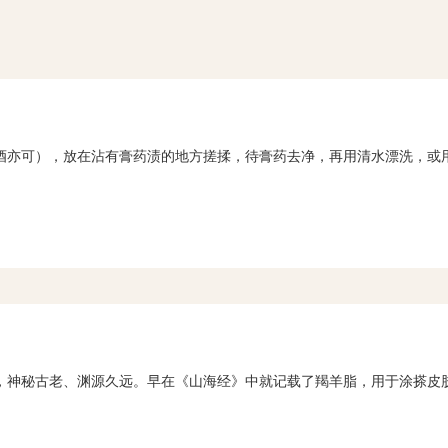
酒亦可），放在沾有膏药渍的地方搓揉，待膏药去净，再用清水漂洗，或
，神秘古老、渊源久远。早在《山海经》中就记载了羯羊脂，用于涂搽皮