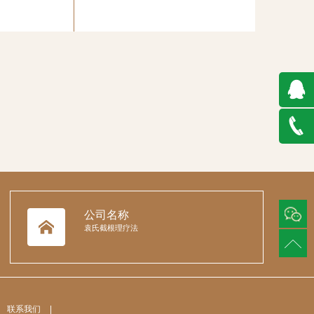
QQ在
线咨询
188636
公司名称
袁氏截根理疗法
联系我们
|