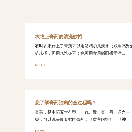
衣物上膏药的清洗妙招
有时衣服蹭上了膏药可以用酒精加几滴水（或用高粱
矾末揉，再用水洗亦可；也可用食用碱面撒于污...
MORE+
您了解膏药治病的全过程吗？
膏药，是中药五大剂型——丸、散、膏、丹、汤之一
裂，可以说是最原始的膏药；《黄帝内经》、《神...
MORE+