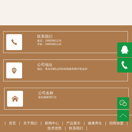
联系我们
电话：18863661118
手机：18863661118
QQ在
公司地址
地址：青岛市崂山区松岭路春和林中医诊所
线咨询
188636
公司名称
袁氏截根理疗法
|
首页
|
关于我们
|
新闻中心
|
产品展示
|
健康养生
|
招商加盟
|
技术优势
|
联系我们
|