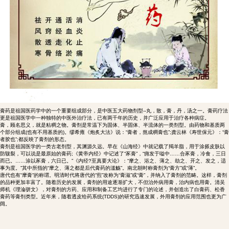
膏药是祖国医药学中的一个重要组成部分，是中医五大药物剂型--丸，散，膏，丹，汤之一。膏药疗法
更是祖国医学中一种独特的中医外治疗法，已有两千年的历史，并广泛应用于治疗各种病症。
膏，顾名思义，就是粘稠之物。膏剂是常温下为固体、半固体、半流体的一类剂型。由药物和基质两
个部分组成(也有不用基质的)。缪希雍《炮炙大法》说：“膏者，熬成稠膏也”;龚云林《寿世保元》：“膏
者胶也”;都反映了膏剂的形态。
膏剂是祖国医学的一类古老剂型，其渊源久远。早在《山海经》中就记载了羯羊脂，用于涂搽皮肤以
防皲裂，可以说是最原始的膏药;《黄帝内经》中记述了“豕膏”，“痈发于嗌中……合豕膏，冷食，三日
而已。……涂以豕膏，六日已。”《内经?至真要大论》：“摩之、浴之、薄之、劫之、开之、发之，适
事为度。”其中所指的“摩之、薄之都是后代膏药的滥觞”。南北朝时称膏剂为“膏方”或“薄”。
唐代也有“摩膏”的称谓。明清时代将唐代的“煎”改称为“膏滋”或“膏”，并纳入了膏剂的范畴。这样，膏剂
的品种更加丰富了。随着历史的发展，膏剂的用途逐渐扩大，不但治外病用膏，治内病也用膏。清吴
师机《理淪骈文》，对膏剂的方药、应用和制备工艺均进行了专门的论述，并创造出了白膏药、松香
膏药等膏剂类型。近年来，随着透皮给药系统(TDDS)的研究迅速发展，外用膏剂的应用范围也更为广
阔。